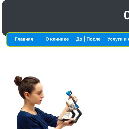
Главная
О клинике
До | После
Услуги и стоим