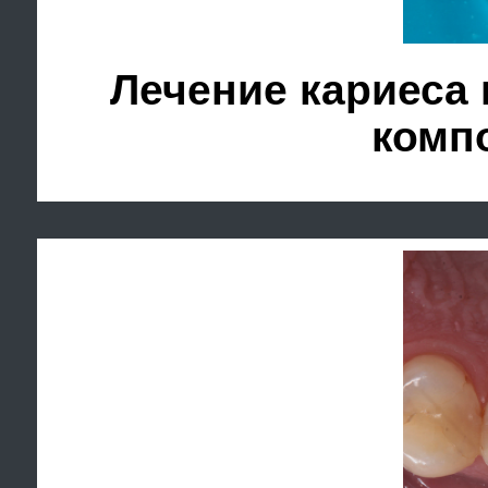
Восстановление зуба 
Данные накладки я
реставрациям при