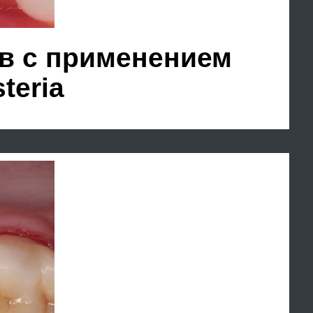
.max overlay.
композитным
чем на 50%