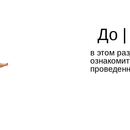
До | По
в этом разделе в
ознакомиться с н
проведенного леч