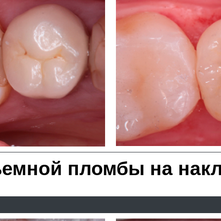
ередней группы зубов ко
диоксида циркония