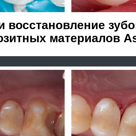
керамической накладкой E
вляются альтернативой 
 разрушении зуба более 