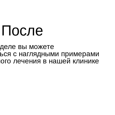
сле
ы можете
аглядными примерами
ения в нашей клинике