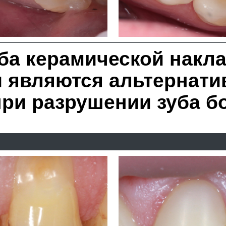
 с помощью коронки из б
керамики E.max